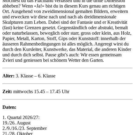
Möchtest du das Flachland verlassen und in die dritte Dimension
abheben? Wenn «Ja!» bist du in diesem Kurs genau am richtigen
Ort. Ausgehend von zweidimensional gemalten Bildern, erweitern
und erwecken wir diese nach und nach als dreidimensionale
Skulpturen zum Leben. Dabei sind der Fantasie und er Kreativität
(fast) keine Grenzen gesetzt. Gegenständlich oder abstrakt, bemalt
oder naturbelassen, beweglich oder starr, gross oder klein, aus Holz,
Papier, Metall, Karton, Stoff, Gips oder Kunststoff: innerhalb der
äusseren Rahmenbedingungen ist alles möglich. Angeregt wirst du
durch den Kursleiter, Kunstwerke, das Material, die anderen Kinder
und durch dich selbst. Pause gibt’s auch: Wir essen gemeinsam
Zvieri und geniessen bei schönem Wetter den Garten.
Alter:
3. Klasse – 6. Klasse
Zeit:
mittwochs 15.45 – 17.45 Uhr
Daten:
1. Quartal 2026/27:
19./26. August
2./9./16./23. September
21./28. Oktober