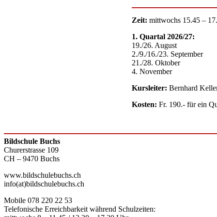
Zeit:
mittwochs 15.45 – 17
1. Quartal 2026/27:
19./26. August
2./9./16./23. September
21./28. Oktober
4. November
Kursleiter:
Bernhard Keller
Kosten:
Fr. 190.- für ein Qu
Bildschule Buchs
Churerstrasse 109
CH – 9470 Buchs
www.bildschulebuchs.ch
info(at)bildschulebuchs.ch
Mobile 078 220 22 53
Telefonische Erreichbarkeit während Schulzeiten: