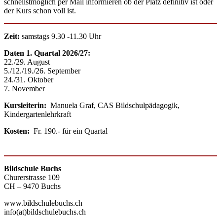
schnellstmöglich per Mail informieren ob der Platz definitiv ist oder
der Kurs schon voll ist.
Zeit:
samstags 9.30 -11.30 Uhr
Daten 1. Quartal 2026/27:
22./29. August
5./12./19./26. September
24./31. Oktober
7. November
Kursleiterin:
Manuela Graf, CAS Bildschulpädagogik,
Kindergartenlehrkraft
Kosten:
Fr. 190.- für ein Quartal
Bildschule Buchs
Churerstrasse 109
CH – 9470 Buchs
www.bildschulebuchs.ch
info(at)bildschulebuchs.ch